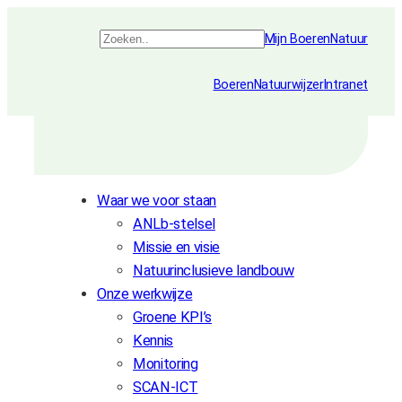
Ga
Zoeken
Mijn BoerenNatuur
naar
de
BoerenNatuurwijzer
Intranet
inhoud
Waar we voor staan
ANLb-stelsel
Missie en visie
Natuurinclusieve landbouw
Onze werkwijze
Groene KPI’s
Kennis
Monitoring
SCAN-ICT