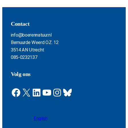
Contact
info@boerennatuur.nl
Bemuurde Weerd O.Z. 12
3514 AN Utrecht
085-0232137
Volg ons
Facebook
X
LinkedIn
YouTube
Instagram
Bluesky
English