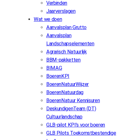
Verbinden
Jaarverslagen
Wat we doen
Aanvalsplan Grutto
Aanvalsplan
Landschapselementen
Agrarisch Natuurlijk
BBM-pakketten
BIMAG
BoerenKPI
BoerenNatuurWijzer
BoerenNatuurdag
BoerenNatuur Kennisuren
DeskundigenTeam (DT)
Cultuurlandschap
GLB-pilot KPI’s voor boeren
GLB Pilots Toekomstbestendige