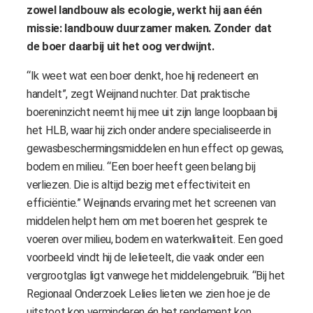
zowel landbouw als ecologie, werkt hij aan één
missie: landbouw duurzamer maken. Zonder dat
de boer daarbij uit het oog verdwijnt.
“Ik weet wat een boer denkt, hoe hij redeneert en
handelt”, zegt Weijnand nuchter. Dat praktische
boereninzicht neemt hij mee uit zijn lange loopbaan bij
het HLB, waar hij zich onder andere specialiseerde in
gewasbeschermingsmiddelen en hun effect op gewas,
bodem en milieu. “Een boer heeft geen belang bij
verliezen. Die is altijd bezig met effectiviteit en
efficiëntie.” Weijnands ervaring met het screenen van
middelen helpt hem om met boeren het gesprek te
voeren over milieu, bodem en waterkwaliteit. Een goed
voorbeeld vindt hij de lelieteelt, die vaak onder een
vergrootglas ligt vanwege het middelengebruik. “Bij het
Regionaal Onderzoek Lelies lieten we zien hoe je de
uitstoot kon verminderen én het rendement kon